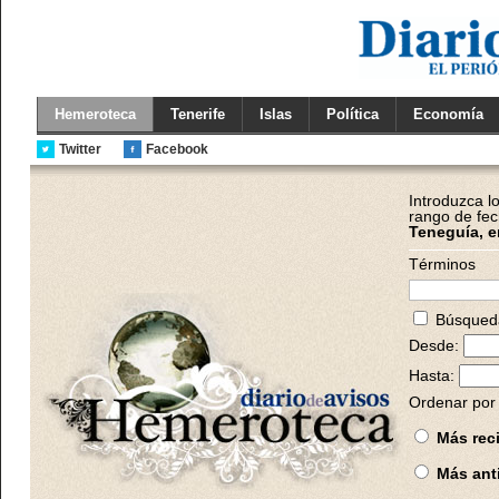
Hemeroteca
Tenerife
Islas
Política
Economía
Twitter
Facebook
Introduzca l
rango de fec
Teneguía, e
Términos
Búsqueda
Desde:
Hasta:
Ordenar por 
Más rec
Más ant