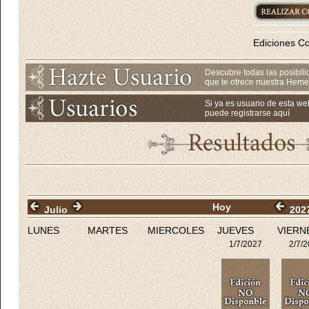
Ediciones C
Descubre todas las posibil
que te ofrece nuestra Heme
Si ya es usuario de esta we
puede registrarse aquí
Hoy
Julio
202
LUNES
MARTES
MIERCOLES
JUEVES
VIERN
1/7/2027
2/7/