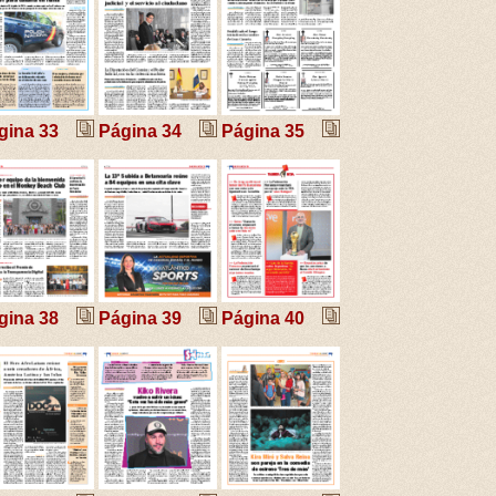
gina 33
Página 34
Página 35
gina 38
Página 39
Página 40