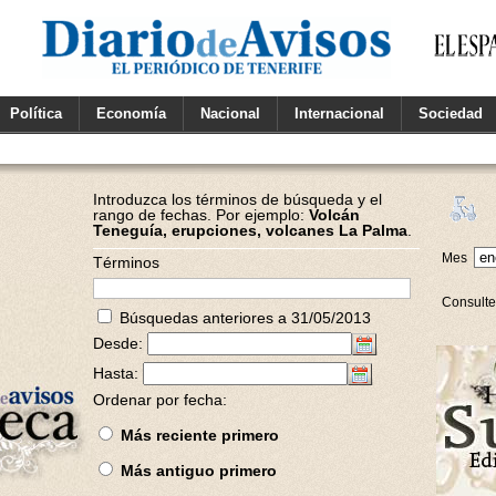
Política
Economía
Nacional
Internacional
Sociedad
Introduzca los términos de búsqueda y el
rango de fechas. Por ejemplo:
Volcán
Teneguía, erupciones, volcanes La Palma
.
Mes
Términos
Consulte
Búsquedas anteriores a 31/05/2013
Desde:
Hasta:
Ordenar por fecha:
Más reciente primero
Más antiguo primero