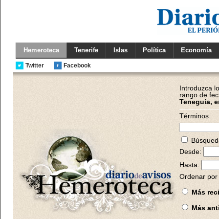
Hemeroteca
Tenerife
Islas
Política
Economía
Twitter
Facebook
Introduzca l
rango de fec
Teneguía, e
Términos
Búsqueda
Desde:
Hasta:
Ordenar por 
Más rec
Más ant