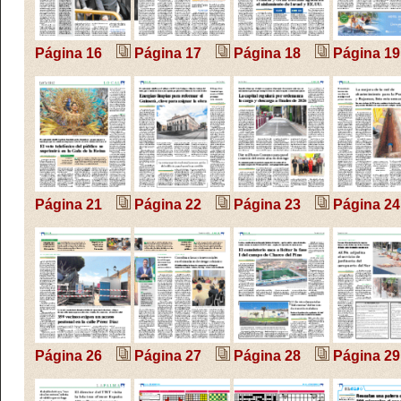
Página 16
Página 17
Página 18
Página 19
Página 21
Página 22
Página 23
Página 24
Página 26
Página 27
Página 28
Página 29