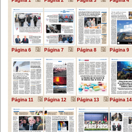
Página 1
Página 2
Página 3
Página 4
Página 6
Página 7
Página 8
Página 9
Página 11
Página 12
Página 13
Página 14