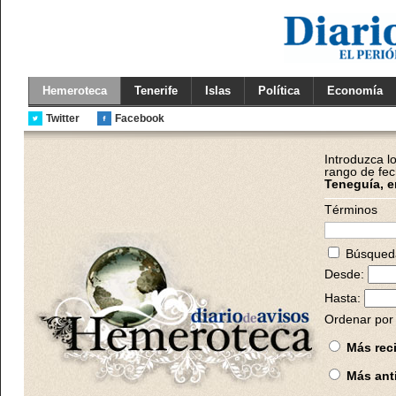
Hemeroteca
Tenerife
Islas
Política
Economía
Twitter
Facebook
Introduzca l
rango de fec
Teneguía, e
Términos
Búsqueda
Desde:
Hasta:
Ordenar por 
Más rec
Más ant