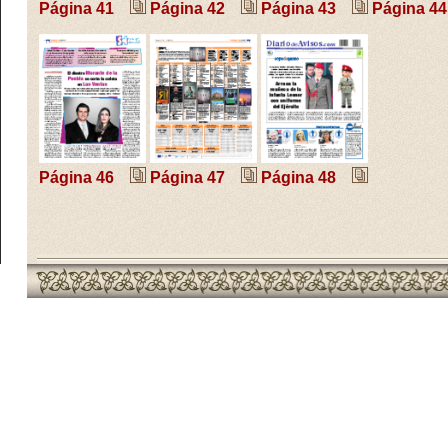
Página 41
Página 42
Página 43
Página 44
Página 46
Página 47
Página 48