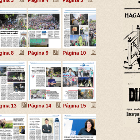
gina 3
Página 4
Página 5
gina 8
Página 9
Página 10
gina 13
Página 14
Página 15