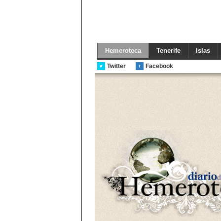
Hemeroteca
Tenerife
Islas
Twitter
Facebook