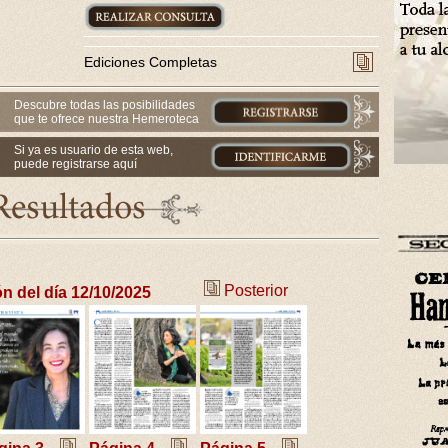
Ediciones Completas
Descubre todas las posibilidades
que te ofrece nuestra Hemeroteca
Si ya es usuario de esta web,
puede registrarse aquí
Posterior
ón del día 12/10/2025