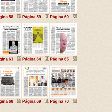
gina 58
Página 59
Página 60
gina 63
Página 64
Página 65
gina 68
Página 69
Página 70