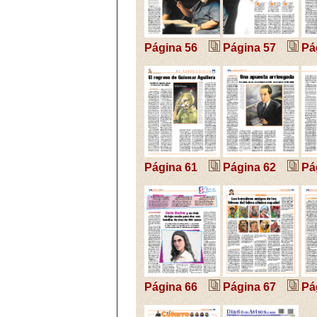
Página 56
Página 57
Pá
Página 61
Página 62
Pá
Página 66
Página 67
Pá