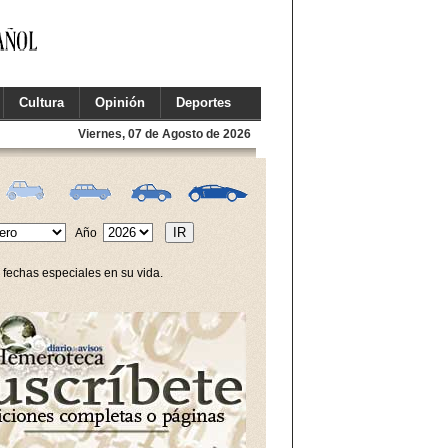
Cultura
Opinión
Deportes
Viernes, 07 de Agosto de 2026
Año
 fechas especiales en su vida.