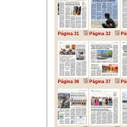
Página 31
Página 32
Pá
Página 36
Página 37
Pá