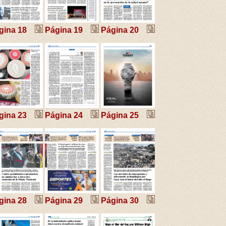
gina 18
Página 19
Página 20
gina 23
Página 24
Página 25
gina 28
Página 29
Página 30