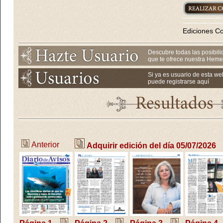
Ediciones C
Descubre todas las posibil
que te ofrece nuestra Heme
Si ya es usuario de esta we
puede registrarse aquí
Anterior
Adquirir edición del día 05/07/2026