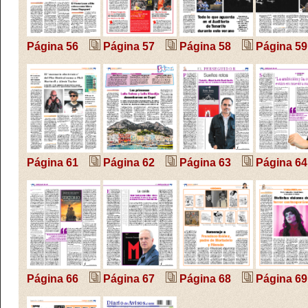
Página 56
Página 57
Página 58
Página 59
Página 61
Página 62
Página 63
Página 64
Página 66
Página 67
Página 68
Página 69