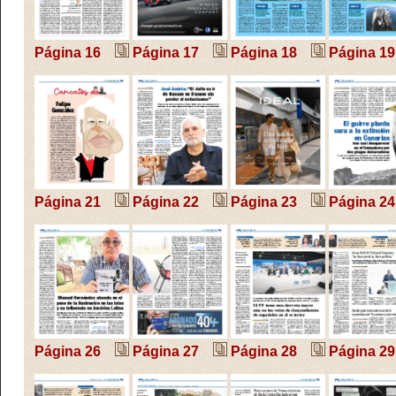
Página 16
Página 17
Página 18
Página 19
Página 21
Página 22
Página 23
Página 24
Página 26
Página 27
Página 28
Página 29